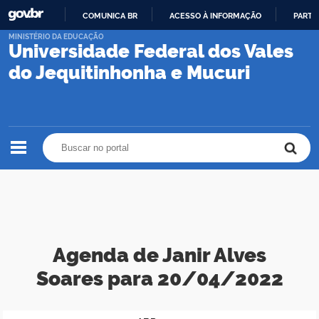
COMUNICA BR
ACESSO À INFORMAÇÃO
PARTI
IR
MINISTÉRIO DA EDUCAÇÃO
Universidade Federal dos Vales
PARA
O
do Jequitinhonha e Mucuri
CONTEÚDO
Buscar no portal
Buscar no portal
Agenda de Janir Alves
Soares para 20/04/2022