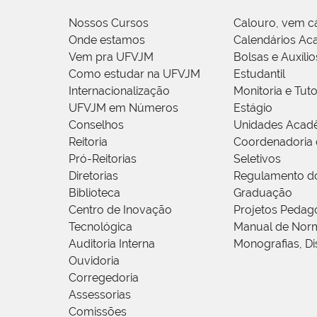
Nossos Cursos
Calouro, vem c
Onde estamos
Calendários Ac
Vem pra UFVJM
Bolsas e Auxílio
Como estudar na UFVJM
Estudantil
Internacionalização
Monitoria e Tuto
UFVJM em Números
Estágio
Conselhos
Unidades Acad
Reitoria
Coordenadoria 
Pró-Reitorias
Seletivos
Diretorias
Regulamento d
Biblioteca
Graduação
Centro de Inovação
Projetos Pedag
Tecnológica
Manual de Norm
Auditoria Interna
Monografias, Di
Ouvidoria
Corregedoria
Assessorias
Comissões