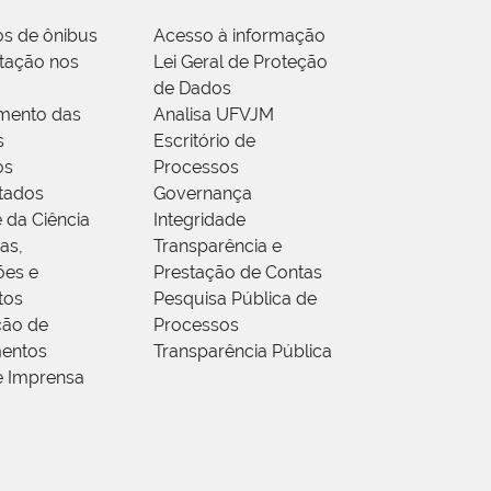
os de ônibus
Acesso à informação
tação nos
Lei Geral de Proteção
de Dados
mento das
Analisa UFVJM
s
Escritório de
os
Processos
tados
Governança
 da Ciência
Integridade
as,
Transparência e
ões e
Prestação de Contas
tos
Pesquisa Pública de
ção de
Processos
entos
Transparência Pública
e Imprensa