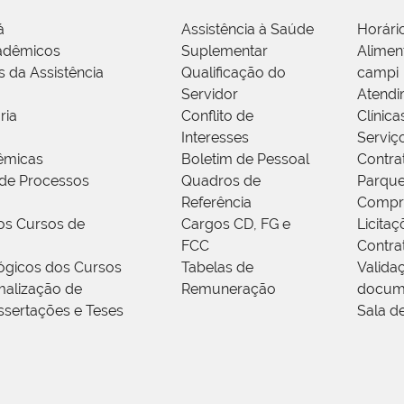
á
Assistência à Saúde
Horári
adêmicos
Suplementar
Alimen
s da Assistência
Qualificação do
campi
Servidor
Atendi
ria
Conflito de
Clínica
Interesses
Serviç
êmicas
Boletim de Pessoal
Contra
de Processos
Quadros de
Parque
Referência
Compr
os Cursos de
Cargos CD, FG e
Licitaç
FCC
Contra
ógicos dos Cursos
Tabelas de
Valida
alização de
Remuneração
docum
ssertações e Teses
Sala d