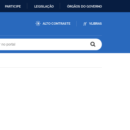
PARTICIPE
LEGISLAÇÃO
ÓRGÃOS DO GOVERNO
ALTO CONTRASTE
VLIBRAS
r no portal
r no portal