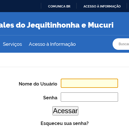
COMUNICA BR
ACESSO À INFORMAÇÃO
IR
PARA
ales do Jequitinhonha e Mucuri
O
CONTEÚDO
Busca
Busca
Serviços
Acesso à Informação
Nome do Usuário
Senha
Esqueceu sua senha?