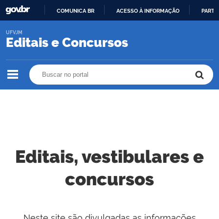
COMUNICA BR
ACESSO À INFORMAÇÃO
PARTI
IR
UFVJM
PARA
Editais e Concursos
O
CONTEÚDO
Buscar no portal
Buscar no portal
Editais, vestibulares e
concursos
Neste site são divulgadas as informações