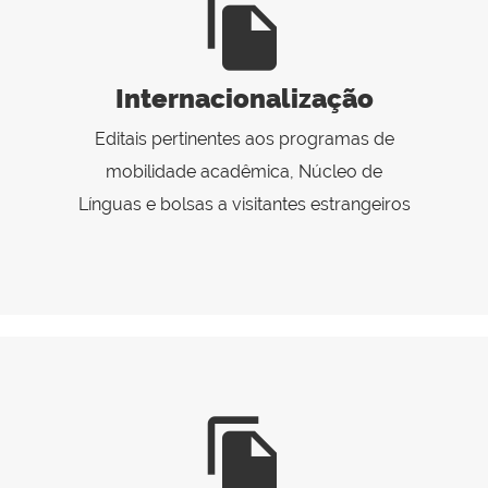
file_copy
Internacionalização
Editais pertinentes aos programas de
mobilidade acadêmica, Núcleo de
Línguas e bolsas a visitantes estrangeiros
file_copy