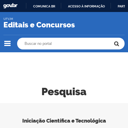
COMUNICA BR
ACESSO À INFORMAÇÃO
PARTI
IR
UFVJM
PARA
Editais e Concursos
O
CONTEÚDO
Buscar no portal
Buscar no portal
Pesquisa
Iniciação Científica e Tecnológica