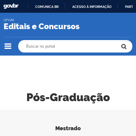
COMUNICA BR
ACESSO À INFORMAÇÃO
PARTI
IR
UFVJM
PARA
Editais e Concursos
O
CONTEÚDO
Buscar no portal
Buscar no portal
Pós-Graduação
Mestrado