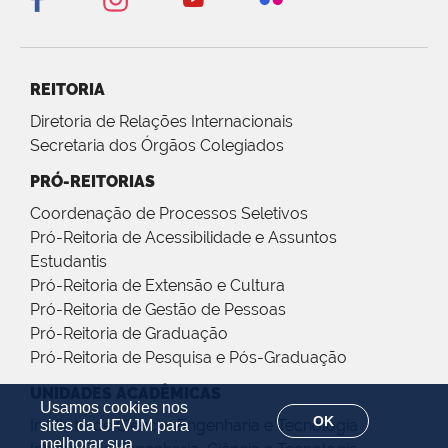
REITORIA
Diretoria de Relações Internacionais
Secretaria dos Órgãos Colegiados
PRÓ-REITORIAS
Coordenação de Processos Seletivos
Pró-Reitoria de Acessibilidade e Assuntos
Estudantis
Pró-Reitoria de Extensão e Cultura
Pró-Reitoria de Gestão de Pessoas
Pró-Reitoria de Graduação
Pró-Reitoria de Pesquisa e Pós-Graduação
UNIDADES ACADÊMICAS
Usamos cookies nos
OK
Instituto de Ciência, Engenharia e Tecnologia
sites da UFVJM para
melhorar sua