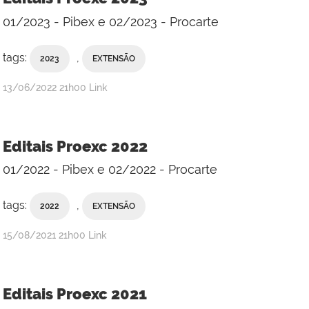
01/2023 - Pibex e 02/2023 - Procarte
tags:
,
2023
EXTENSÃO
publicado
13/06/2022
21h00
Link
Editais Proexc 2022
01/2022 - Pibex e 02/2022 - Procarte
tags:
,
2022
EXTENSÃO
publicado
15/08/2021
21h00
Link
Editais Proexc 2021