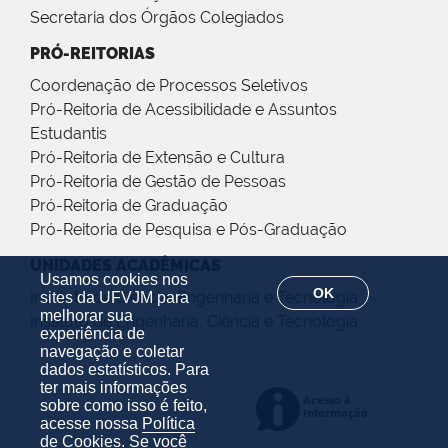
Secretaria dos Órgãos Colegiados
PRÓ-REITORIAS
Coordenação de Processos Seletivos
Pró-Reitoria de Acessibilidade e Assuntos
Estudantis
Pró-Reitoria de Extensão e Cultura
Pró-Reitoria de Gestão de Pessoas
Pró-Reitoria de Graduação
Pró-Reitoria de Pesquisa e Pós-Graduação
UNIDADES ACADÊMICAS
Usamos cookies nos
OK
Instituto de Ciência, Engenharia e Tecnologia
sites da UFVJM para
melhorar sua
Instituto de Engenharia, Ciência e Tecnologia
experiência de
navegação e coletar
dados estatísticos. Para
ter mais informações
sobre como isso é feito,
acesse nossa
Política
de Cookies
. Se você