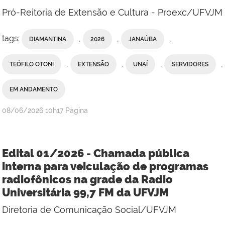
Pró-Reitoria de Extensão e Cultura - Proexc/UFVJM
tags:
,
,
,
DIAMANTINA
2026
JANAÚBA
,
,
,
,
TEÓFILO OTONI
EXTENSÃO
UNAÍ
SERVIDORES
EM ANDAMENTO
publicado
08/06/2026
10h17
Página
Edital 01/2026 - Chamada pública
interna para veiculação de programas
radiofônicos na grade da Radio
Universitária 99,7 FM da UFVJM
Diretoria de Comunicação Social/UFVJM