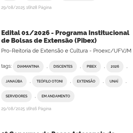
publicado
29/08/2025
16h28
Página
Edital 01/2026 - Programa Institucional
de Bolsas de Extensão (Pibex)
Pro-Reitoria de Extensão e Cultura - Proexc/UFVJM
tags:
,
,
,
,
DIAMANTINA
DISCENTES
PIBEX
2026
,
,
,
,
JANAÚBA
TEÓFILO OTONI
EXTENSÃO
UNAÍ
,
SERVIDORES
EM ANDAMENTO
publicado
29/08/2025
16h16
Página