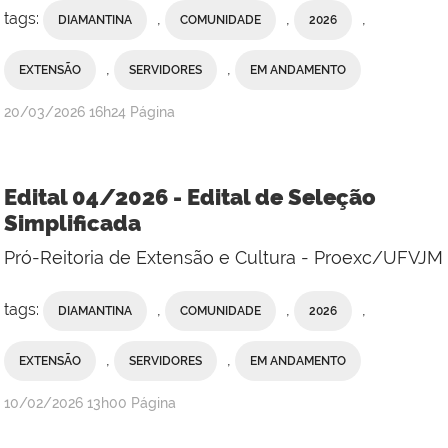
tags:
,
,
,
DIAMANTINA
COMUNIDADE
2026
,
,
EXTENSÃO
SERVIDORES
EM ANDAMENTO
publicado
20/03/2026
16h24
Página
Edital 04/2026 - Edital de Seleção
Simplificada
Pró-Reitoria de Extensão e Cultura - Proexc/UFVJM
tags:
,
,
,
DIAMANTINA
COMUNIDADE
2026
,
,
EXTENSÃO
SERVIDORES
EM ANDAMENTO
publicado
10/02/2026
13h00
Página