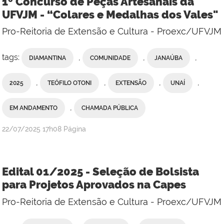
1º Concurso de Peças Artesanais da
UFVJM - “Colares e Medalhas dos Vales"
Pro-Reitoria de Extensão e Cultura - Proexc/UFVJM
tags:
,
,
,
DIAMANTINA
COMUNIDADE
JANAÚBA
,
,
,
,
2025
TEÓFILO OTONI
EXTENSÃO
UNAÍ
,
EM ANDAMENTO
CHAMADA PÚBLICA
publicado
22/07/2025
17h08
Página
Edital 01/2025 - Seleção de Bolsista
para Projetos Aprovados na Capes
Pro-Reitoria de Extensão e Cultura - Proexc/UFVJM