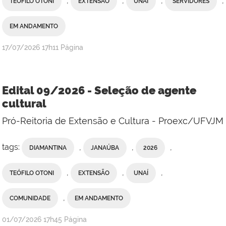
,
,
,
,
TEÓFILO OTONI
EXTENSÃO
UNAÍ
SERVIDORES
EM ANDAMENTO
publicado
17/07/2026
17h11
Página
Edital 09/2026 - Seleção de agente
cultural
Pró-Reitoria de Extensão e Cultura - Proexc/UFVJM
tags:
,
,
,
DIAMANTINA
JANAÚBA
2026
,
,
,
TEÓFILO OTONI
EXTENSÃO
UNAÍ
,
COMUNIDADE
EM ANDAMENTO
publicado
01/07/2026
17h45
Página