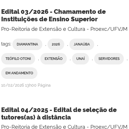
Edital 03/2026 - Chamamento de
Instituições de Ensino Superior
Pro-Reitoria de Extensão e Cultura - Proexc/UFVJM
tags:
,
,
,
DIAMANTINA
2026
JANAÚBA
,
,
,
,
TEÓFILO OTONI
EXTENSÃO
UNAÍ
SERVIDORES
EM ANDAMENTO
publicado
10/02/2026
13h00
Página
Edital 04/2025 - Edital de seleção de
tutores(as) à distância
Pro-Reitoria de Extensão e Cultura - Proexc/UFVJM