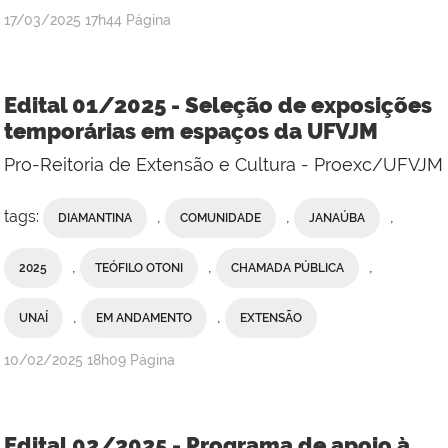
publicado
17/03/2025
17h44
Página
Edital 01/2025 - Seleção de exposições
temporárias em espaços da UFVJM
Pro-Reitoria de Extensão e Cultura - Proexc/UFVJM
tags:
,
,
,
DIAMANTINA
COMUNIDADE
JANAÚBA
,
,
,
2025
TEÓFILO OTONI
CHAMADA PÚBLICA
,
,
UNAÍ
EM ANDAMENTO
EXTENSÃO
publicado
10/02/2025
18h09
Página
Edital 02/2025 - Programa de apoio à