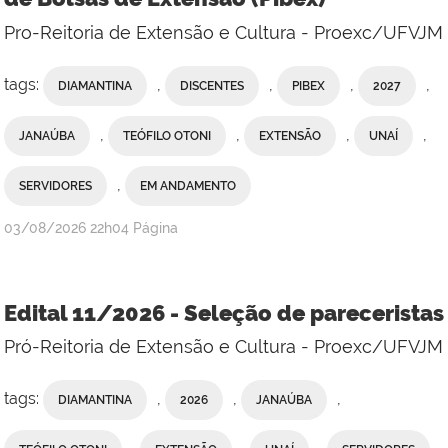
Pro-Reitoria de Extensão e Cultura - Proexc/UFVJM
tags:
,
,
,
,
DIAMANTINA
DISCENTES
PIBEX
2027
,
,
,
,
JANAÚBA
TEÓFILO OTONI
EXTENSÃO
UNAÍ
,
SERVIDORES
EM ANDAMENTO
publicado
03/08/2026
22h04
Página
Edital 11/2026 - Seleção de pareceristas
Pró-Reitoria de Extensão e Cultura - Proexc/UFVJM
tags:
,
,
,
DIAMANTINA
2026
JANAÚBA