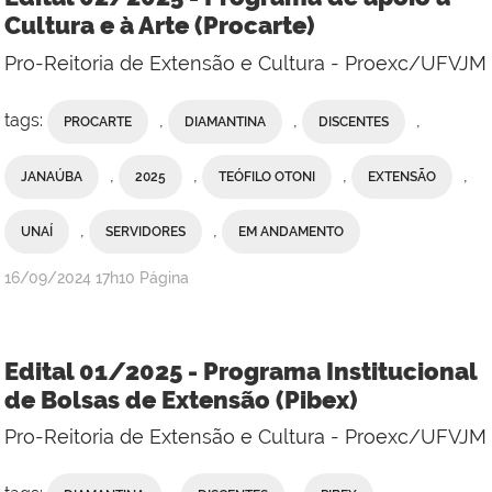
Cultura e à Arte (Procarte)
Pro-Reitoria de Extensão e Cultura - Proexc/UFVJM
tags:
,
,
,
PROCARTE
DIAMANTINA
DISCENTES
,
,
,
,
JANAÚBA
2025
TEÓFILO OTONI
EXTENSÃO
,
,
UNAÍ
SERVIDORES
EM ANDAMENTO
publicado
16/09/2024
17h10
Página
Edital 01/2025 - Programa Institucional
de Bolsas de Extensão (Pibex)
Pro-Reitoria de Extensão e Cultura - Proexc/UFVJM