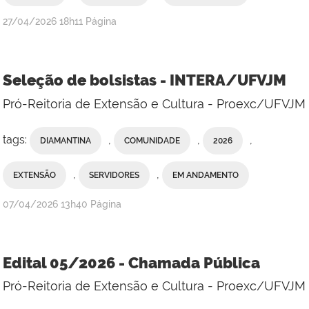
publicado
27/04/2026
18h11
Página
Seleção de bolsistas - INTERA/UFVJM
Pró-Reitoria de Extensão e Cultura - Proexc/UFVJM
tags:
,
,
,
DIAMANTINA
COMUNIDADE
2026
,
,
EXTENSÃO
SERVIDORES
EM ANDAMENTO
publicado
07/04/2026
13h40
Página
Edital 05/2026 - Chamada Pública
Pró-Reitoria de Extensão e Cultura - Proexc/UFVJM