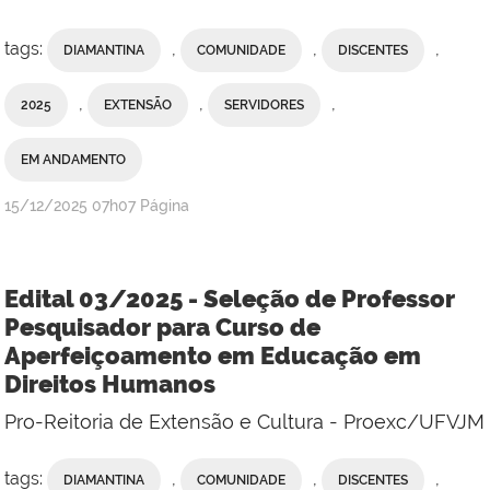
tags:
,
,
,
DIAMANTINA
COMUNIDADE
DISCENTES
,
,
,
2025
EXTENSÃO
SERVIDORES
EM ANDAMENTO
publicado
15/12/2025
07h07
Página
Edital 03/2025 - Seleção de Professor
Pesquisador para Curso de
Aperfeiçoamento em Educação em
Direitos Humanos
Pro-Reitoria de Extensão e Cultura - Proexc/UFVJM
tags:
,
,
,
DIAMANTINA
COMUNIDADE
DISCENTES