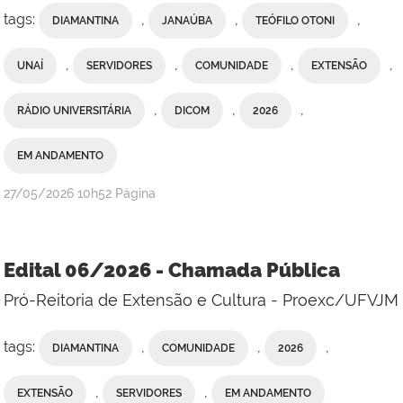
tags:
,
,
,
DIAMANTINA
JANAÚBA
TEÓFILO OTONI
,
,
,
,
UNAÍ
SERVIDORES
COMUNIDADE
EXTENSÃO
,
,
,
RÁDIO UNIVERSITÁRIA
DICOM
2026
EM ANDAMENTO
publicado
27/05/2026
10h52
Página
Edital 06/2026 - Chamada Pública
Pró-Reitoria de Extensão e Cultura - Proexc/UFVJM
tags:
,
,
,
DIAMANTINA
COMUNIDADE
2026
,
,
EXTENSÃO
SERVIDORES
EM ANDAMENTO