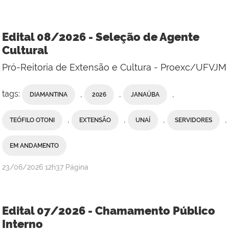
Edital 08/2026 - Seleção de Agente
Cultural
Pró-Reitoria de Extensão e Cultura - Proexc/UFVJM
tags:
,
,
,
DIAMANTINA
2026
JANAÚBA
,
,
,
,
TEÓFILO OTONI
EXTENSÃO
UNAÍ
SERVIDORES
EM ANDAMENTO
publicado
23/06/2026
12h37
Página
Edital 07/2026 - Chamamento Público
Interno