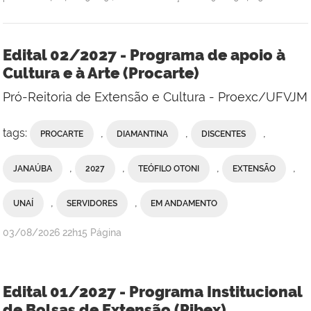
Edital 02/2027 - Programa de apoio à
Cultura e à Arte (Procarte)
Pró-Reitoria de Extensão e Cultura - Proexc/UFVJM
tags:
,
,
,
PROCARTE
DIAMANTINA
DISCENTES
,
,
,
,
JANAÚBA
2027
TEÓFILO OTONI
EXTENSÃO
,
,
UNAÍ
SERVIDORES
EM ANDAMENTO
publicado
03/08/2026
22h15
Página
Edital 01/2027 - Programa Institucional
de Bolsas de Extensão (Pibex)