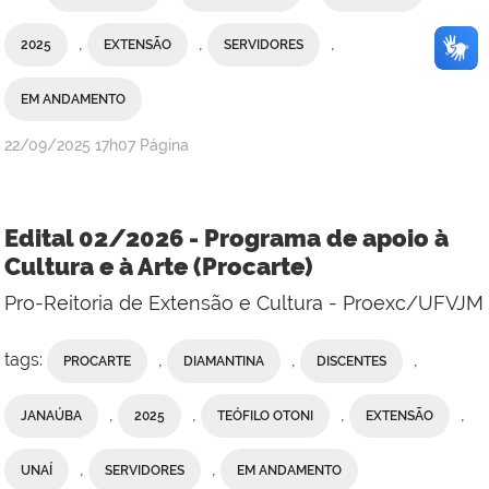
,
,
,
2025
EXTENSÃO
SERVIDORES
EM ANDAMENTO
publicado
22/09/2025
17h07
Página
Edital 02/2026 - Programa de apoio à
Cultura e à Arte (Procarte)
Pro-Reitoria de Extensão e Cultura - Proexc/UFVJM
tags:
,
,
,
PROCARTE
DIAMANTINA
DISCENTES
,
,
,
,
JANAÚBA
2025
TEÓFILO OTONI
EXTENSÃO
,
,
UNAÍ
SERVIDORES
EM ANDAMENTO