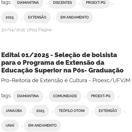
tags:
,
,
,
DIAMANTINA
DISCENTES
PROEXT-PG
,
,
2025
EXTENSÃO
EM ANDAMENTO
publicado
30/04/2025
17h52
Página
Edital 01/2025 - Seleção de bolsista
para o Programa de Extensão da
Educação Superior na Pós- Graduação
Pro-Reitoria de Extensão e Cultura - Proexc/UFVJM
tags:
,
,
,
DIAMANTINA
COMUNIDADE
PROEXT-PG
,
,
,
,
JANAÚBA
2025
TEÓFILO OTONI
EXTENSÃO
,
UNAÍ
EM ANDAMENTO