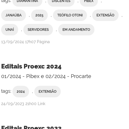
tags:
,
,
,
DIAMANTINA
DISCENTES
PIBEX
,
,
,
,
JANAÚBA
2025
TEÓFILO OTONI
EXTENSÃO
,
,
UNAÍ
SERVIDORES
EM ANDAMENTO
publicado
13/09/2024
17h07
Página
Editais Proexc 2024
01/2024 - Pibex e 02/2024 - Procarte
tags:
,
2024
EXTENSÃO
publicado
24/09/2023
21h00
Link
Editais Proexc 2023