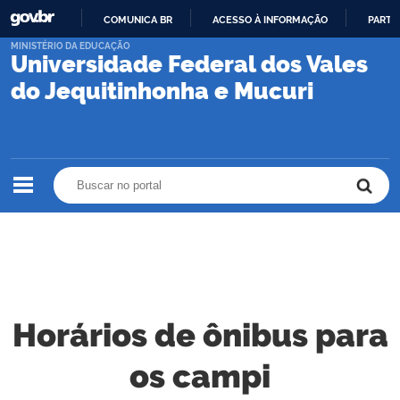
COMUNICA BR
ACESSO À INFORMAÇÃO
PARTI
IR
MINISTÉRIO DA EDUCAÇÃO
Universidade Federal dos Vales
PARA
O
do Jequitinhonha e Mucuri
CONTEÚDO
Buscar no portal
Buscar no portal
Horários de ônibus para
os campi