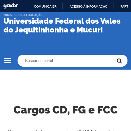
COMUNICA BR
ACESSO À INFORMAÇÃO
PARTI
IR
MINISTÉRIO DA EDUCAÇÃO
Universidade Federal dos Vales
PARA
O
do Jequitinhonha e Mucuri
CONTEÚDO
Buscar no portal
Buscar no portal
Cargos CD, FG e FCC