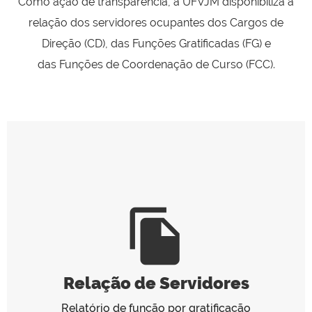
Como ação de transparência, a UFVJM disponibiliza a
relação dos servidores ocupantes dos Cargos de
Direção (CD),
das Funções Gratificadas (FG) e
das Funções de Coordenação de Curso (FCC).
file_copy
Relação de Servidores
Relatório de função por gratificação