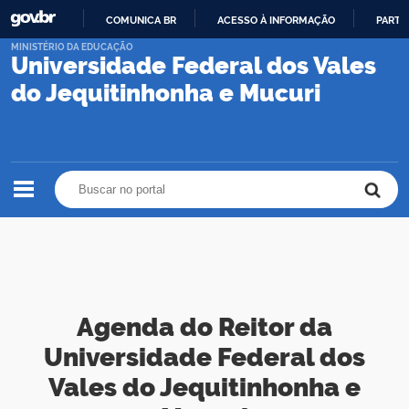
COMUNICA BR
ACESSO À INFORMAÇÃO
PARTI
IR
MINISTÉRIO DA EDUCAÇÃO
Universidade Federal dos Vales
PARA
O
do Jequitinhonha e Mucuri
CONTEÚDO
Buscar no portal
Buscar no portal
Agenda do Reitor da
Universidade Federal dos
Vales do Jequitinhonha e