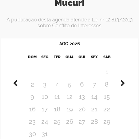
Mucuri
A publicação desta agenda atende a Lei nº 12.813/2013
sobre Conflito de Interesses
AGO
2026
DOM
SEG
TER
QUA
QUI
SEX
SÁB
1
2
3
4
5
6
7
8
9
10
11
12
13
14
15
16
17
18
19
20
21
22
23
24
25
26
27
28
29
30
31