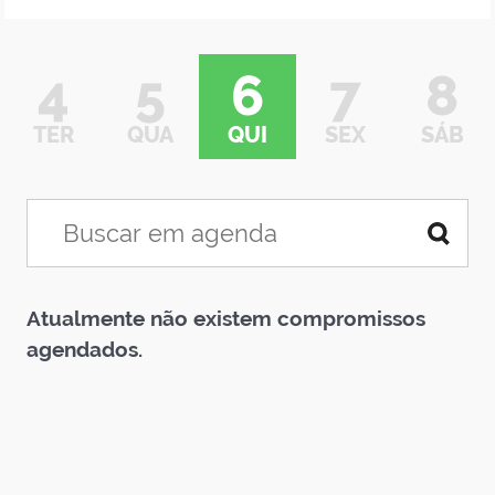
4
5
6
7
8
TER
QUA
QUI
SEX
SÁB
Atualmente não existem compromissos
agendados.