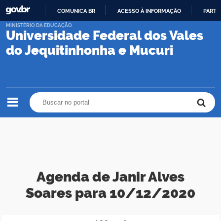
COMUNICA BR
ACESSO À INFORMAÇÃO
PARTI
IR
MINISTÉRIO DA EDUCAÇÃO
Universidade Federal dos Vales
PARA
O
do Jequitinhonha e Mucuri
CONTEÚDO
Buscar no portal
Buscar no portal
Agenda de Janir Alves
Soares para 10/12/2020