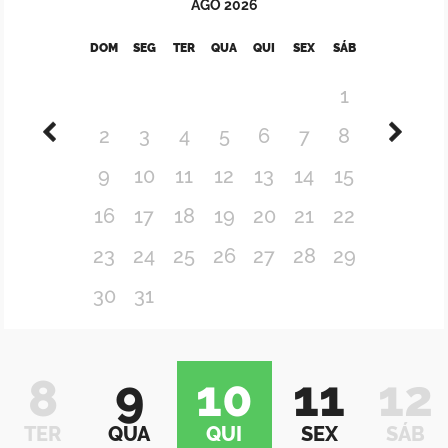
AGO
2026
DOM
SEG
TER
QUA
QUI
SEX
SÁB
1
2
3
4
5
6
7
8
9
10
11
12
13
14
15
16
17
18
19
20
21
22
23
24
25
26
27
28
29
30
31
8
9
10
11
12
TER
QUA
QUI
SEX
SÁB