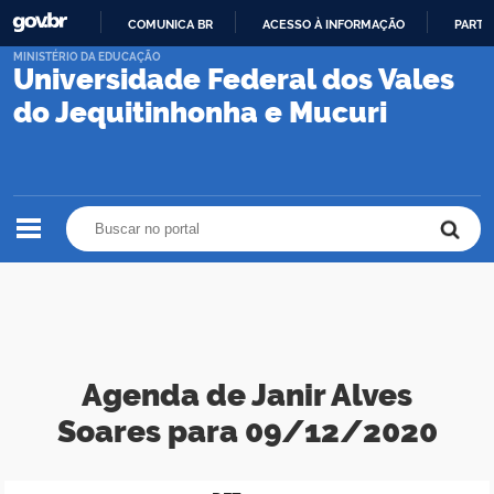
COMUNICA BR
ACESSO À INFORMAÇÃO
PARTI
IR
MINISTÉRIO DA EDUCAÇÃO
Universidade Federal dos Vales
PARA
O
do Jequitinhonha e Mucuri
CONTEÚDO
Buscar no portal
Buscar no portal
Agenda de Janir Alves
Soares para 09/12/2020