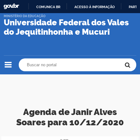
COMUNICA BR
ACESSO À INFORMAÇÃO
PARTI
IR
MINISTÉRIO DA EDUCAÇÃO
Universidade Federal dos Vales
PARA
O
do Jequitinhonha e Mucuri
CONTEÚDO
Buscar no portal
Buscar no portal
Agenda de Janir Alves
Soares para 10/12/2020