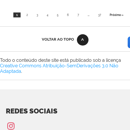
1
2
3
4
5
6
7
...
37
Próximo »
VOLTAR AO TOPO
Todo o conteúdo deste site está publicado sob a licença
Creative Commons Atribuição-SemDerivações 3.0 Não
Adaptada
.
REDES SOCIAIS