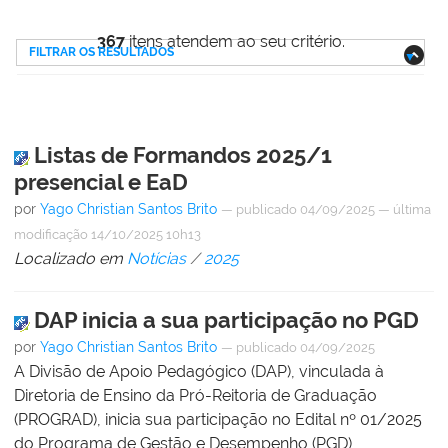
367
itens atendem ao seu critério.
FILTRAR OS RESULTADOS
Listas de Formandos 2025/1
presencial e EaD
por
Yago Christian Santos Brito
—
publicado
04/09/2025
—
última
modificação
14/10/2025 10h13
Localizado em
Notícias
/
2025
DAP inicia a sua participação no PGD
por
Yago Christian Santos Brito
—
publicado
04/09/2025
A Divisão de Apoio Pedagógico (DAP), vinculada à
Diretoria de Ensino da Pró-Reitoria de Graduação
(PROGRAD), inicia sua participação no Edital nº 01/2025
do Programa de Gestão e Desempenho (PGD)