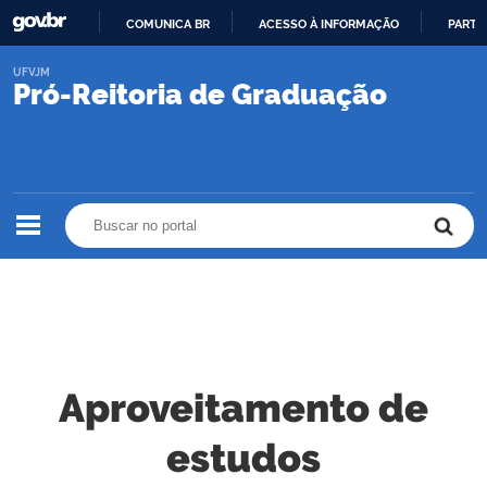
COMUNICA BR
ACESSO À INFORMAÇÃO
PARTI
IR
UFVJM
PARA
Pró-Reitoria de Graduação
O
CONTEÚDO
Buscar no portal
Buscar no portal
Aproveitamento de
estudos