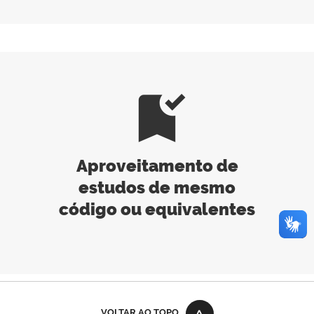
bookmark_added
Aproveitamento de
estudos de mesmo
código ou equivalentes
VOLTAR AO TOPO