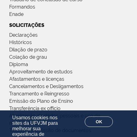
Formandos
Enade
SOLICITAÇÕES
Declarações
Históricos
Dilação de prazo
Colação de grau
Diploma
Aproveitamento de estudos
Afastamentos e licenças
Cancelamentos e Desligamentos
Trancamento e Reingresso
Emissão do Plano de Ensino
Transferência ex offício
Atualização de dados pessoais e uso de
Usamos cookies nos
OK
nome social
sites da UFVJM para
melhorar sua
Taxas para emissão de documentos
experiência de