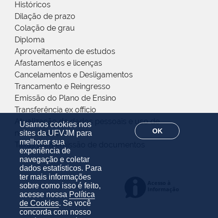
Históricos
Dilação de prazo
Colação de grau
Diploma
Aproveitamento de estudos
Afastamentos e licenças
Cancelamentos e Desligamentos
Trancamento e Reingresso
Emissão do Plano de Ensino
Transferência ex offício
Atualização de dados pessoais e uso de
Usamos cookies nos
OK
nome social
sites da UFVJM para
melhorar sua
Taxas para emissão de documentos
experiência de
navegação e coletar
dados estatísticos. Para
ter mais informações
sobre como isso é feito,
acesse nossa
Política
de Cookies
. Se você
concorda com nosso