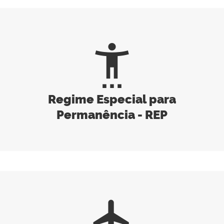
settings_accessibility
Regime Especial para
Permanência - REP
flight