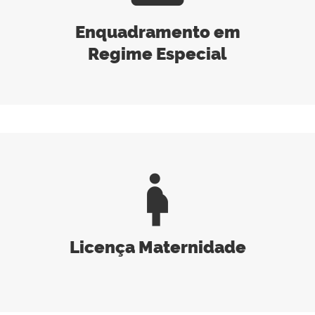
Enquadramento em
Regime Especial
pregnant_woman
Licença Maternidade