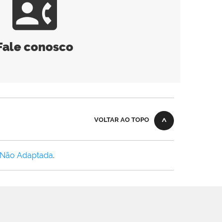
contact_phone
Fale conosco
VOLTAR AO TOPO
 Não Adaptada
.