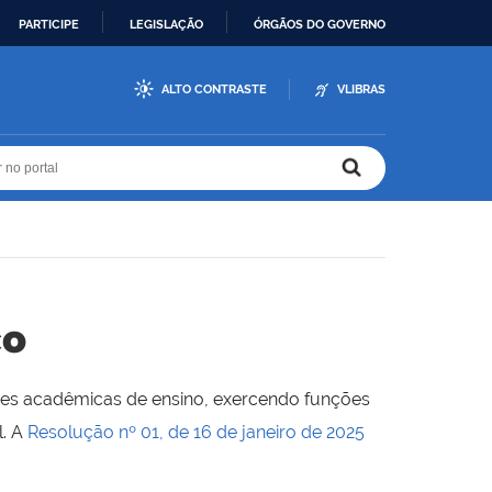
PARTICIPE
LEGISLAÇÃO
ÓRGÃOS DO GOVERNO
ALTO CONTRASTE
VLIBRAS
r no portal
r no portal
co
ades acadêmicas de ensino, exercendo funções
l. A
Resolução nº 01, de 16 de janeiro de 2025