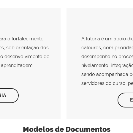
ara o fortalecimento
A tutoria é um apoio d
es, sob orientação dos
calouros, com priorid
no desenvolvimento de
desempenho no processo
a aprendizagem
nivelamento, integraçã
sendo acompanhada por
servidores do curso, p
RIA
E
Modelos de Documentos