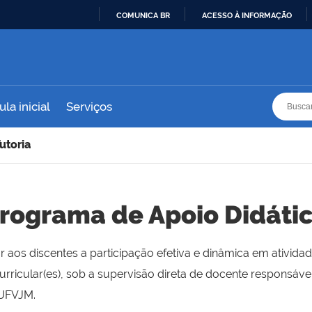
COMUNICA BR
ACESSO À INFORMAÇÃO
IR
PARA
O
CONTEÚDO
Busca
Busca
la inicial
Serviços
utoria
rograma de Apoio Didáti
r aos discentes a participação efetiva e dinâmica em ativid
curricular(es), sob a supervisão direta de docente responsáve
 UFVJM.