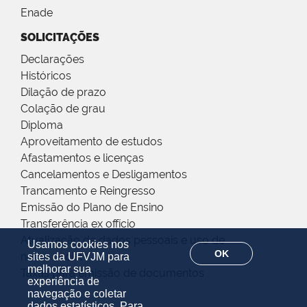
Enade
SOLICITAÇÕES
Declarações
Históricos
Dilação de prazo
Colação de grau
Diploma
Aproveitamento de estudos
Afastamentos e licenças
Cancelamentos e Desligamentos
Trancamento e Reingresso
Emissão do Plano de Ensino
Transferência ex offício
Atualização de dados pessoais e uso de
Usamos cookies nos
OK
nome social
sites da UFVJM para
melhorar sua
Taxas para emissão de documentos
experiência de
navegação e coletar
dados estatísticos. Para