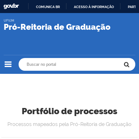
COMUNICA BR
ACESSO À INFORMAÇÃO
PARTI
IR
UFVJM
PARA
Pró-Reitoria de Graduação
O
CONTEÚDO
Buscar no portal
Buscar no portal
Portfólio de processos
Processos mapeados pela Pró-Reitoria de Graduação