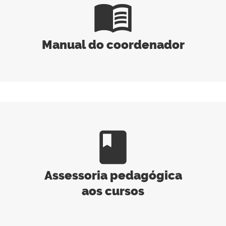
menu_book
Manual do coordenador
book
Assessoria pedagógica
aos cursos