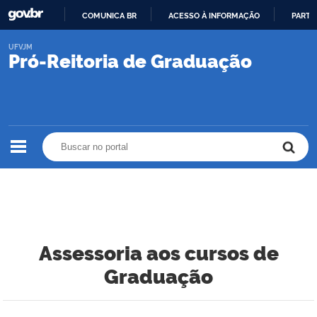
COMUNICA BR
ACESSO À INFORMAÇÃO
PARTI
IR
UFVJM
PARA
Pró-Reitoria de Graduação
O
CONTEÚDO
Buscar no portal
Buscar no portal
Assessoria aos cursos de
Graduação