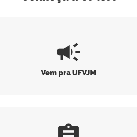
campaign
Vem pra UFVJM
assignment