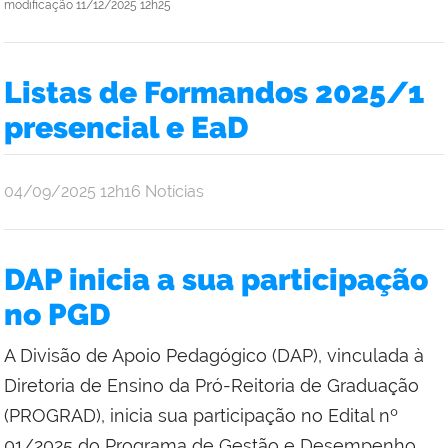
modificação
11/12/2025 12h25
Listas de Formandos 2025/1
presencial e EaD
por
publicado
04/09/2025
12h16
Notícias
Yago
Christian
Santos
DAP inicia a sua participação
Brito
no PGD
A Divisão de Apoio Pedagógico (DAP), vinculada à
Diretoria de Ensino da Pró-Reitoria de Graduação
(PROGRAD), inicia sua participação no Edital nº
01/2025 do Programa de Gestão e Desempenho