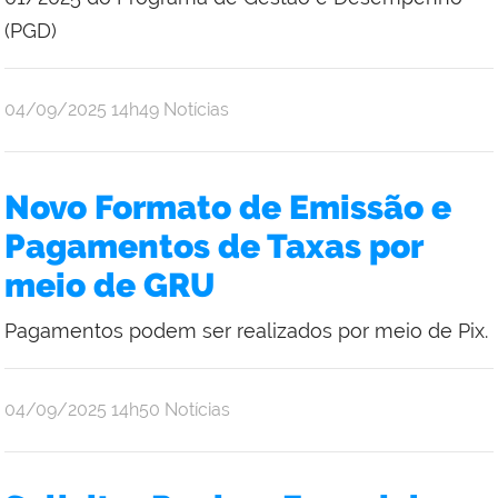
(PGD)
por
publicado
04/09/2025
14h49
Notícias
Yago
Christian
Santos
Novo Formato de Emissão e
Brito
Pagamentos de Taxas por
meio de GRU
Pagamentos podem ser realizados por meio de Pix.
por
publicado
04/09/2025
14h50
Notícias
Yago
Christian
Santos