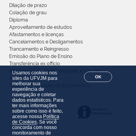
Dilação de prazo
Colação de grau
Diploma
Aproveitamento de estudos
Afastamentos e licenças
Cancelamentos e Desligamentos
Trancamento e Reingresso
Emissão do Plano de Ensino
Transferência ex offício
Atualização de dados pessoais e uso de
Usamos cookies nos
OK
nome social
sites da UFVJM para
melhorar sua
Taxas para emissão de documentos
experiência de
navegação e coletar
dados estatísticos. Para
ter mais informações
sobre como isso é feito,
acesse nossa
Política
de Cookies
. Se você
concorda com nosso
monitoramento de