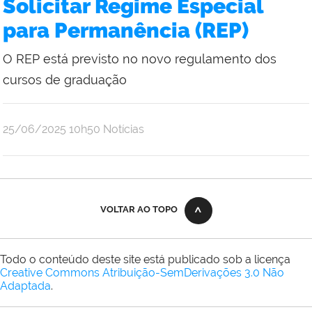
Solicitar Regime Especial
Brito
para Permanência (REP)
O REP está previsto no novo regulamento dos
cursos de graduação
por
publicado
25/06/2025
10h50
Notícias
Raul
Victor
da
Silva
VOLTAR AO TOPO
Todo o conteúdo deste site está publicado sob a licença
Creative Commons Atribuição-SemDerivações 3.0 Não
Adaptada
.