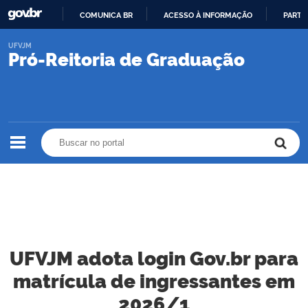
COMUNICA BR
ACESSO À INFORMAÇÃO
PARTI
IR
UFVJM
PARA
Pró-Reitoria de Graduação
O
CONTEÚDO
Buscar no portal
Buscar no portal
UFVJM adota login Gov.br para
matrícula de ingressantes em
2026/1