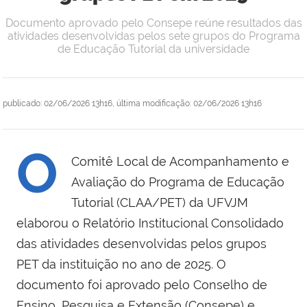
Documento aprovado pelo Consepe reúne resultados das
atividades desenvolvidas pelos sete grupos do Programa
de Educação Tutorial da universidade
publicado
:
02/06/2026 13h16
,
última modificação
:
02/06/2026 13h16
O
Comitê Local de Acompanhamento e
Avaliação do Programa de Educação
Tutorial (CLAA/PET) da UFVJM
elaborou o Relatório Institucional Consolidado
das atividades desenvolvidas pelos grupos
PET da instituição no ano de 2025. O
documento foi aprovado pelo Conselho de
Ensino, Pesquisa e Extensão (Consepe) e