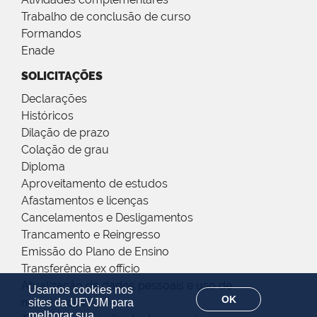
Trabalho de conclusão de curso
Formandos
Enade
SOLICITAÇÕES
Declarações
Históricos
Dilação de prazo
Colação de grau
Diploma
Aproveitamento de estudos
Afastamentos e licenças
Cancelamentos e Desligamentos
Trancamento e Reingresso
Emissão do Plano de Ensino
Transferência ex offício
Atualização de dados pessoais e uso de
Usamos cookies nos
OK
nome social
sites da UFVJM para
melhorar sua