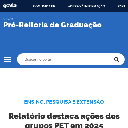
COMUNICA BR
ACESSO À INFORMAÇÃO
PARTI
IR
UFVJM
PARA
Pró-Reitoria de Graduação
O
CONTEÚDO
Buscar no portal
Buscar no portal
ENSINO, PESQUISA E EXTENSÃO
Relatório destaca ações dos
grupos PET em 2025