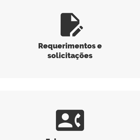
edit_document
Requerimentos e
solicitações
contact_phone