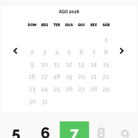
AGO
2026
DOM
SEG
TER
QUA
QUI
SEX
SÁB
1
2
3
4
5
6
7
8
9
10
11
12
13
14
15
16
17
18
19
20
21
22
23
24
25
26
27
28
29
30
31
5
6
7
8
9