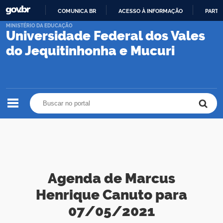
COMUNICA BR
ACESSO À INFORMAÇÃO
PARTI
IR
MINISTÉRIO DA EDUCAÇÃO
Universidade Federal dos Vales
PARA
O
do Jequitinhonha e Mucuri
CONTEÚDO
Buscar no portal
Buscar no portal
Agenda de Marcus
Henrique Canuto para
07/05/2021