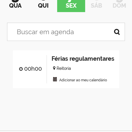
QUA
QUI
SEX
SÁB
DOM
Férias regulamentares
00h00
Reitoria
Adicionar ao meu calendário