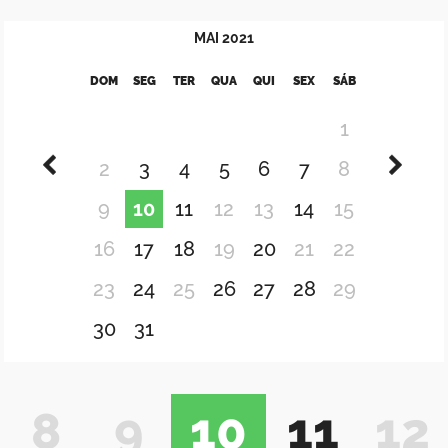
MAI
2021
DOM
SEG
TER
QUA
QUI
SEX
SÁB
1
2
3
4
5
6
7
8
9
10
11
12
13
14
15
16
17
18
19
20
21
22
23
24
25
26
27
28
29
30
31
8
9
10
11
12