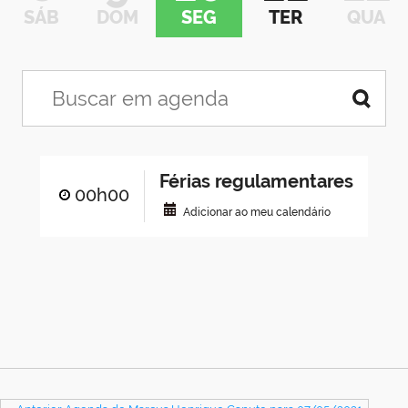
SÁB
DOM
SEG
TER
QUA
Férias regulamentares
00h00
Adicionar ao meu calendário