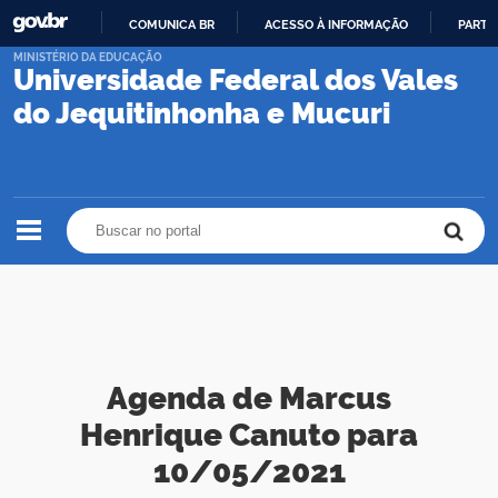
COMUNICA BR
ACESSO À INFORMAÇÃO
PARTI
IR
MINISTÉRIO DA EDUCAÇÃO
Universidade Federal dos Vales
PARA
O
do Jequitinhonha e Mucuri
CONTEÚDO
Buscar no portal
Buscar no portal
Agenda de Marcus
Henrique Canuto para
10/05/2021