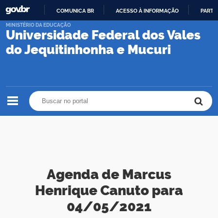
COMUNICA BR
ACESSO À INFORMAÇÃO
PARTI
IR
MINISTÉRIO DA EDUCAÇÃO
Universidade Federal dos Vales
PARA
O
do Jequitinhonha e Mucuri
CONTEÚDO
Buscar no portal
Buscar no portal
Agenda de Marcus
Henrique Canuto para
04/05/2021