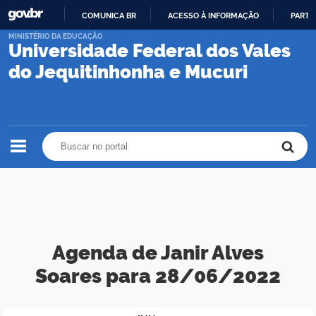
COMUNICA BR
ACESSO À INFORMAÇÃO
PARTI
IR
MINISTÉRIO DA EDUCAÇÃO
Universidade Federal dos Vales
PARA
O
do Jequitinhonha e Mucuri
CONTEÚDO
Buscar no portal
Buscar no portal
Agenda de Janir Alves
Soares para 28/06/2022