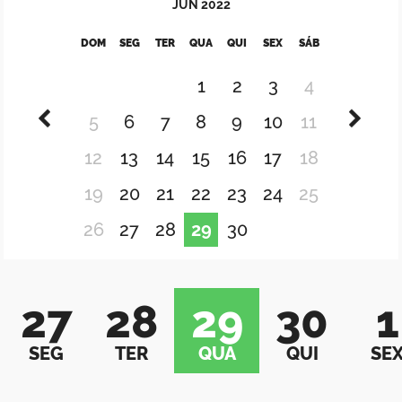
JUN
2022
DOM
SEG
TER
QUA
QUI
SEX
SÁB
1
2
3
4
5
6
7
8
9
10
11
12
13
14
15
16
17
18
19
20
21
22
23
24
25
26
27
28
29
30
27
28
29
30
1
SEG
TER
QUA
QUI
SE