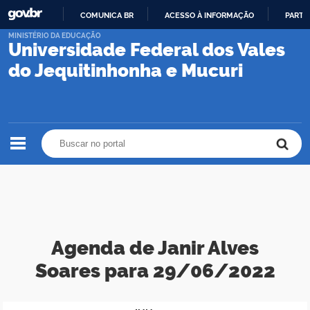
COMUNICA BR
ACESSO À INFORMAÇÃO
PARTI
IR
MINISTÉRIO DA EDUCAÇÃO
Universidade Federal dos Vales
PARA
O
do Jequitinhonha e Mucuri
CONTEÚDO
Buscar no portal
Buscar no portal
Agenda de Janir Alves
Soares para 29/06/2022