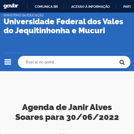
COMUNICA BR
ACESSO À INFORMAÇÃO
PARTI
IR
MINISTÉRIO DA EDUCAÇÃO
Universidade Federal dos Vales
PARA
O
do Jequitinhonha e Mucuri
CONTEÚDO
Buscar no portal
Buscar no portal
Agenda de Janir Alves
Soares para 30/06/2022