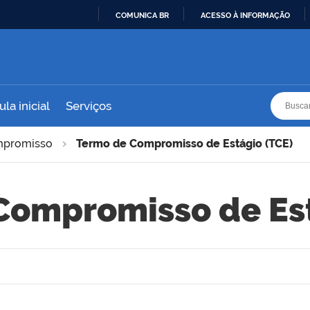
COMUNICA BR
ACESSO À INFORMAÇÃO
IR
PARA
O
CONTEÚDO
Busca
Busca
la inicial
Serviços
mpromisso
Termo de Compromisso de Estágio (TCE)
Compromisso de Est