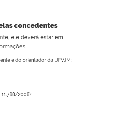
pelas concedentes
nte, ele deverá estar em
formações:
dente e do orientador da UFVJM;
 11.788/2008);