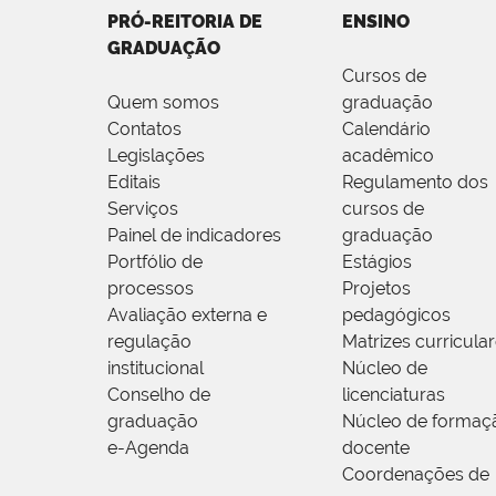
PRÓ-REITORIA DE
ENSINO
GRADUAÇÃO
Cursos de
Quem somos
graduação
Contatos
Calendário
Legislações
acadêmico
Editais
Regulamento dos
Serviços
cursos de
Painel de indicadores
graduação
Portfólio de
Estágios
processos
Projetos
Avaliação externa e
pedagógicos
regulação
Matrizes curricula
institucional
Núcleo de
Conselho de
licenciaturas
graduação
Núcleo de formaç
e-Agenda
docente
Coordenações de