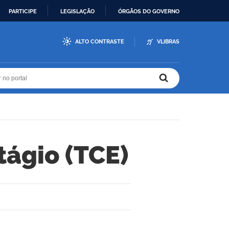
PARTICIPE
LEGISLAÇÃO
ÓRGÃOS DO GOVERNO
ALTO CONTRASTE
VLIBRAS
r no portal
r no portal
ágio (TCE)