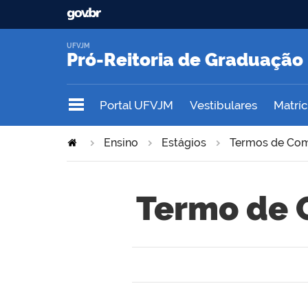
UFVJM
Pró-Reitoria de Graduação
Portal UFVJM
Vestibulares
Matrícu
Ensino
Estágios
Termos de Co
Termo de 