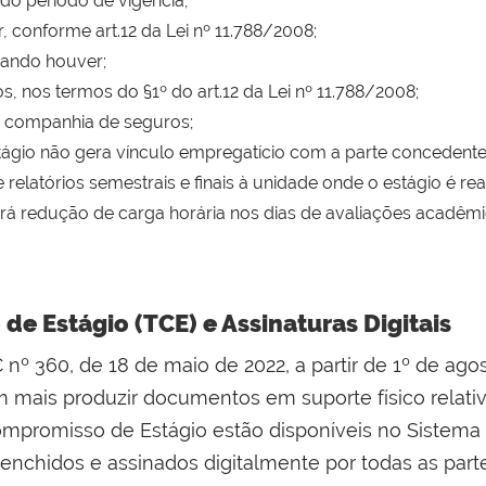
do período de vigência;
 conforme art.12 da Lei nº 11.788/2008;
quando houver;
, nos termos do §1º do art.12 da Lei nº 11.788/2008;
 companhia de seguros;
gio não gera vínculo empregatício com a parte concedente, 
elatórios semestrais e finais à unidade onde o estágio é rea
erá redução de carga horária nos dias de avaliações acadêm
e Estágio (TCE) e Assinaturas Digitais
º 360, de 18 de maio de 2022, a partir de 1º de agost
 mais produzir documentos em suporte físico relati
mpromisso de Estágio estão disponíveis no Sistema 
enchidos e assinados digitalmente por todas as part