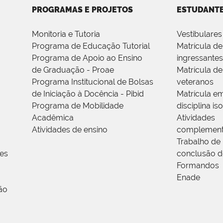
PROGRAMAS E PROJETOS
ESTUDANT
Monitoria e Tutoria
Vestibulares
Programa de Educação Tutorial
Matrícula de
Programa de Apoio ao Ensino
ingressantes
de Graduação - Proae
Matrícula de
Programa Institucional de Bolsas
veteranos
de Iniciação à Docência - Pibid
Matrícula e
Programa de Mobilidade
disciplina is
Acadêmica
Atividades
Atividades de ensino
complement
Trabalho de
res
conclusão d
Formandos
Enade
ão