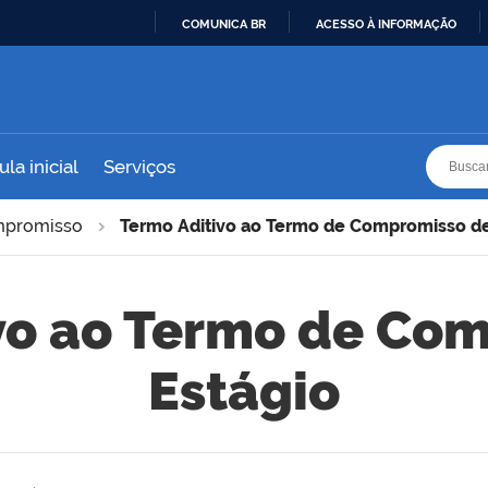
COMUNICA BR
ACESSO À INFORMAÇÃO
IR
PARA
O
CONTEÚDO
Busca
Busca
la inicial
Serviços
mpromisso
Termo Aditivo ao Termo de Compromisso de
vo ao Termo de Co
Estágio