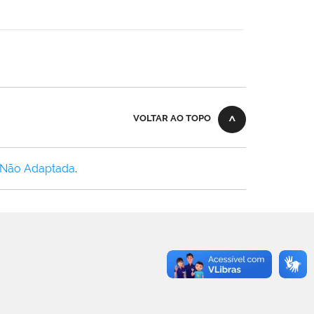
VOLTAR AO TOPO
 Não Adaptada
.