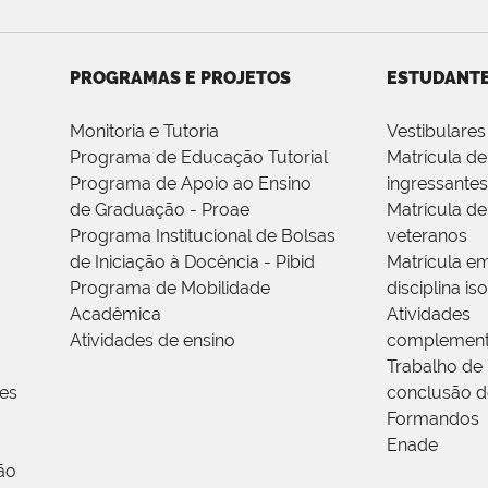
PROGRAMAS E PROJETOS
ESTUDANT
Monitoria e Tutoria
Vestibulares
Programa de Educação Tutorial
Matrícula de
Programa de Apoio ao Ensino
ingressantes
de Graduação - Proae
Matrícula de
Programa Institucional de Bolsas
veteranos
de Iniciação à Docência - Pibid
Matrícula e
Programa de Mobilidade
disciplina is
Acadêmica
Atividades
Atividades de ensino
complement
Trabalho de
res
conclusão d
Formandos
Enade
ão