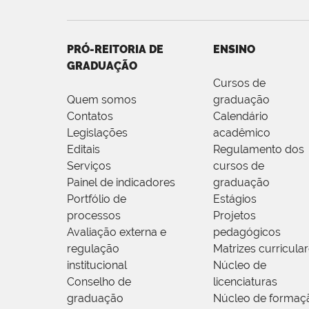
PRÓ-REITORIA DE
ENSINO
GRADUAÇÃO
Cursos de
Quem somos
graduação
Contatos
Calendário
Legislações
acadêmico
Editais
Regulamento dos
Serviços
cursos de
Painel de indicadores
graduação
Portfólio de
Estágios
processos
Projetos
Avaliação externa e
pedagógicos
regulação
Matrizes curricula
institucional
Núcleo de
Conselho de
licenciaturas
graduação
Núcleo de formaç