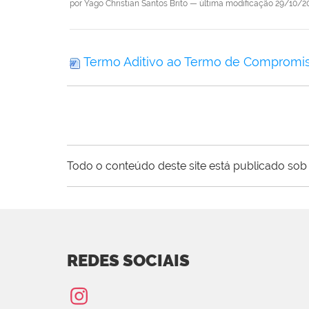
por
Yago Christian Santos Brito
—
última modificação
29/10/20
Termo Aditivo ao Termo de Compromis
Todo o conteúdo deste site está publicado sob 
REDES SOCIAIS