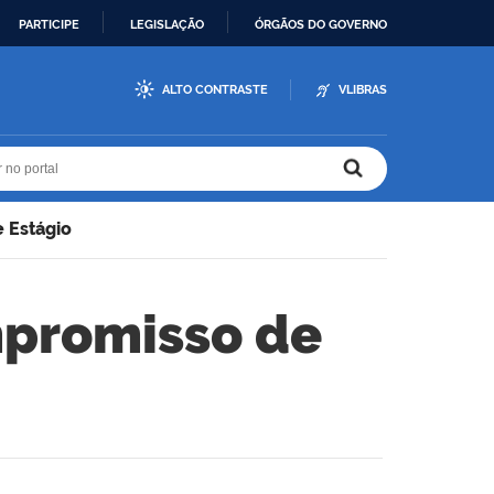
PARTICIPE
LEGISLAÇÃO
ÓRGÃOS DO GOVERNO
ALTO CONTRASTE
VLIBRAS
r no portal
r no portal
 Estágio
mpromisso de