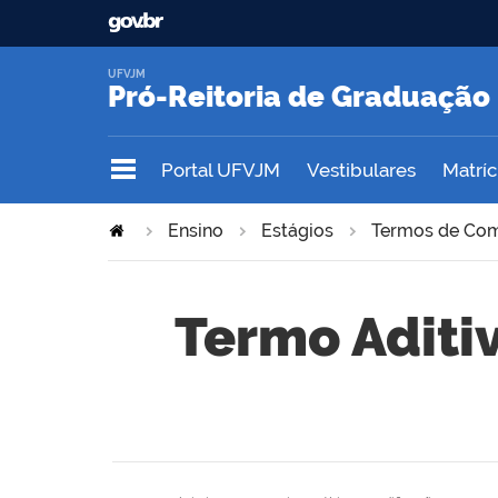
UFVJM
Pró-Reitoria de Graduação
Portal UFVJM
Vestibulares
Matrícu
Ensino
Estágios
Termos de Co
Termo Aditi