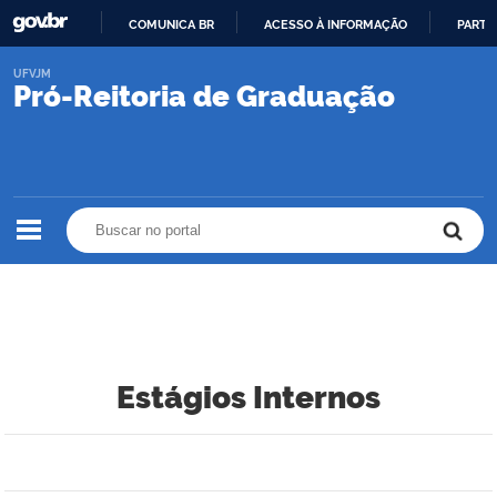
COMUNICA BR
ACESSO À INFORMAÇÃO
PARTI
IR
UFVJM
PARA
Pró-Reitoria de Graduação
O
CONTEÚDO
Buscar no portal
Buscar no portal
Estágios Internos