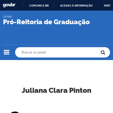
COMUNICA BR
ACESSO À INFORMAÇÃO
PARTI
IR
UFVJM
PARA
Pró-Reitoria de Graduação
O
CONTEÚDO
Buscar no portal
Buscar no portal
Juliana Clara Pinton