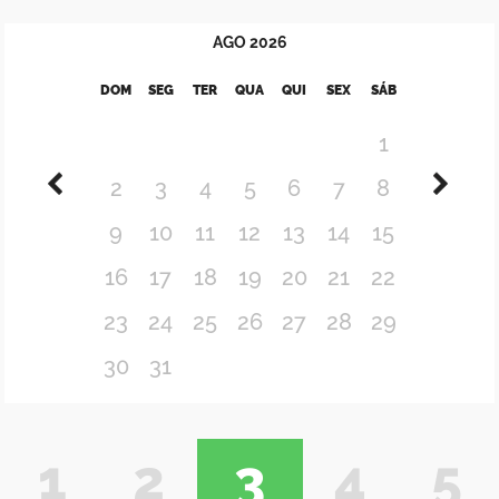
AGO
2026
DOM
SEG
TER
QUA
QUI
SEX
SÁB
1
2
3
4
5
6
7
8
9
10
11
12
13
14
15
16
17
18
19
20
21
22
23
24
25
26
27
28
29
30
31
1
2
3
4
5