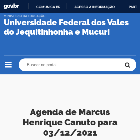
COMUNICA BR
ACESSO À INFORMAÇÃO
PARTI
IR
MINISTÉRIO DA EDUCAÇÃO
Universidade Federal dos Vales
PARA
O
do Jequitinhonha e Mucuri
CONTEÚDO
Buscar no portal
Buscar no portal
Agenda de Marcus
Henrique Canuto para
03/12/2021