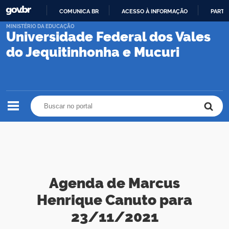
COMUNICA BR
ACESSO À INFORMAÇÃO
PARTI
IR
MINISTÉRIO DA EDUCAÇÃO
Universidade Federal dos Vales
PARA
O
do Jequitinhonha e Mucuri
CONTEÚDO
Buscar no portal
Buscar no portal
Agenda de Marcus
Henrique Canuto para
23/11/2021