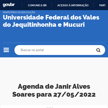
COMUNICA BR
ACESSO À INFORMAÇÃO
PARTI
IR
MINISTÉRIO DA EDUCAÇÃO
Universidade Federal dos Vales
PARA
O
do Jequitinhonha e Mucuri
CONTEÚDO
Buscar no portal
Buscar no portal
Agenda de Janir Alves
Soares para 27/05/2022