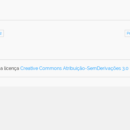
2
P
a licença
Creative Commons Atribuição-SemDerivações 3.0