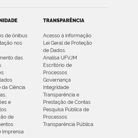
NIDADE
TRANSPARÊNCIA
os de ônibus
Acesso à informação
tação nos
Lei Geral de Proteção
de Dados
mento das
Analisa UFVJM
s
Escritório de
os
Processos
tados
Governança
 da Ciência
Integridade
as,
Transparência e
ões e
Prestação de Contas
tos
Pesquisa Pública de
ção de
Processos
entos
Transparência Pública
e Imprensa