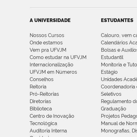
A UNIVERSIDADE
ESTUDANTES
Nossos Cursos
Calouro, vem c
Onde estamos
Calendários Ac
Vem pra UFVJM
Bolsas e Auxílio
Como estudar na UFVJM
Estudantil
Internacionalização
Monitoria e Tuto
UFVJM em Números
Estágio
Conselhos
Unidades Acad
Reitoria
Coordenadoria 
Pró-Reitorias
Seletivos
Diretorias
Regulamento d
Biblioteca
Graduação
Centro de Inovação
Projetos Pedag
Tecnológica
Manual de Norm
Auditoria Interna
Monografias, Di