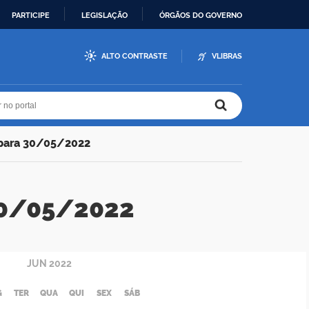
PARTICIPE
LEGISLAÇÃO
ÓRGÃOS DO GOVERNO
ALTO CONTRASTE
VLIBRAS
r no portal
r no portal
 para 30/05/2022
 30/05/2022
JUN
2022
G
TER
QUA
QUI
SEX
SÁB