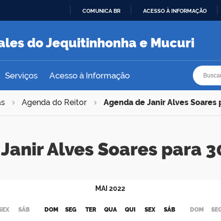
COMUNICA BR
ACESSO À INFORMAÇÃO
IR
PARA
ales do Jequitinhonha e Mucuri
O
CONTEÚDO
Busca
Busca
Serviços
Acesso à Informação
as
Agenda do Reitor
Agenda de Janir Alves Soares
Janir Alves Soares para
MAI
2022
SEX
SÁB
DOM
SEG
TER
QUA
QUI
SEX
SÁB
DOM
SE