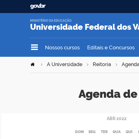
MINISTÉRIO DA EDUCAÇÃO
Universidade Federal dos V
Nossos cursos
Editais e Concursos
A Universidade
Reitoria
Agend
Agenda de 
ABR
2022
DOM
SEG
TER
QUA
QUI