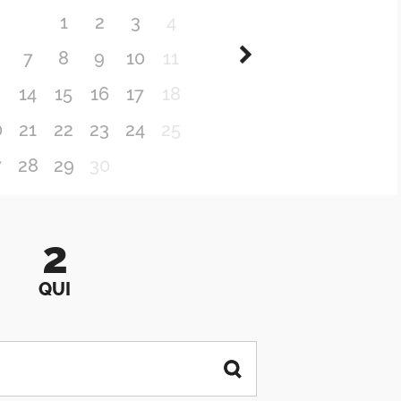
1
2
3
4
7
8
9
10
11
3
14
15
16
17
18
0
21
22
23
24
25
7
28
29
30
2
QUI