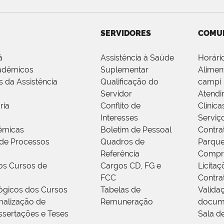
SERVIDORES
COMU
á
Assistência à Saúde
Horári
adêmicos
Suplementar
Alimen
s da Assistência
Qualificação do
campi
Servidor
Atendi
ria
Conflito de
Clínica
Interesses
Serviç
êmicas
Boletim de Pessoal
Contra
de Processos
Quadros de
Parque
Referência
Compr
os Cursos de
Cargos CD, FG e
Licitaç
FCC
Contra
ógicos dos Cursos
Tabelas de
Valida
alização de
Remuneração
docum
ssertações e Teses
Sala d