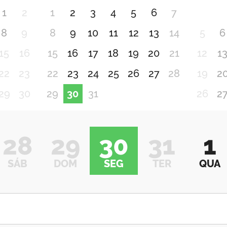
1
2
1
2
3
4
5
6
7
8
9
8
9
10
11
12
13
14
5
6
15
16
15
16
17
18
19
20
21
12
1
22
23
22
23
24
25
26
27
28
19
2
29
30
29
30
31
26
2
28
29
30
31
1
SÁB
DOM
SEG
TER
QUA