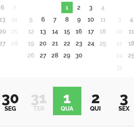
6
7
1
2
3
4
13
14
5
6
7
8
9
10
11
3
4
20
21
12
13
14
15
16
17
18
10
1
27
28
19
20
21
22
23
24
25
17
1
26
27
28
29
30
24
2
31
30
31
1
2
3
SEG
TER
QUA
QUI
SEX