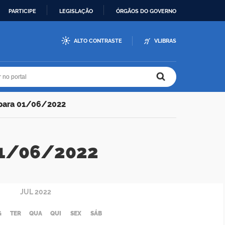
PARTICIPE
LEGISLAÇÃO
ÓRGÃOS DO GOVERNO
ALTO CONTRASTE
VLIBRAS
r no portal
r no portal
 para 01/06/2022
 01/06/2022
JUL
2022
G
TER
QUA
QUI
SEX
SÁB