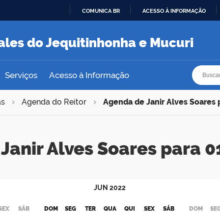
COMUNICA BR
ACESSO À INFORMAÇÃO
IR
PARA
ales do Jequitinhonha e Mucuri
O
CONTEÚDO
Busca
Busca
Serviços
Acesso à Informação
as
Agenda do Reitor
Agenda de Janir Alves Soares
Janir Alves Soares para
JUN
2022
SEX
SÁB
DOM
SEG
TER
QUA
QUI
SEX
SÁB
DOM
SE