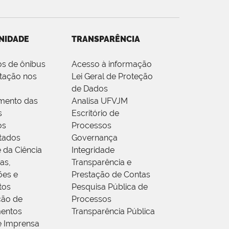
NIDADE
TRANSPARÊNCIA
os de ônibus
Acesso à informação
tação nos
Lei Geral de Proteção
de Dados
mento das
Analisa UFVJM
s
Escritório de
os
Processos
tados
Governança
 da Ciência
Integridade
as,
Transparência e
ões e
Prestação de Contas
tos
Pesquisa Pública de
ção de
Processos
entos
Transparência Pública
e Imprensa