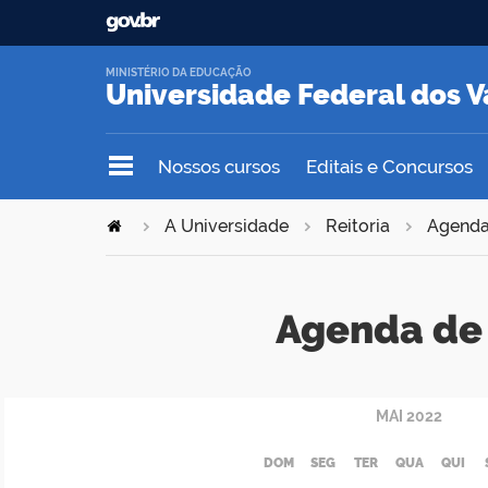
MINISTÉRIO DA EDUCAÇÃO
Universidade Federal dos V
Nossos cursos
Editais e Concursos
A Universidade
Reitoria
Agend
Agenda de 
MAI
2022
DOM
SEG
TER
QUA
QUI