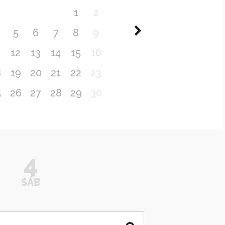
1
2
5
6
7
8
9
1
12
13
14
15
16
8
19
20
21
22
23
5
26
27
28
29
30
4
SÁB