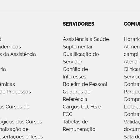
SERVIDORES
COMU
á
Assistência à Saúde
Horári
adêmicos
Suplementar
Alimen
s da Assistência
Qualificação do
campi
Servidor
Atendi
ria
Conflito de
Clínica
Interesses
Serviç
êmicas
Boletim de Pessoal
Contra
de Processos
Quadros de
Parque
Referência
Compr
os Cursos de
Cargos CD, FG e
Licitaç
FCC
Contra
ógicos dos Cursos
Tabelas de
Valida
alização de
Remuneração
docum
ssertações e Teses
Sala d