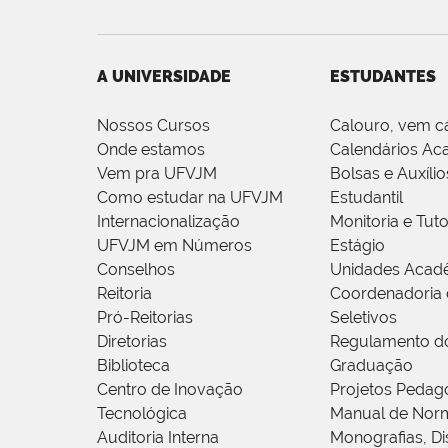
A UNIVERSIDADE
ESTUDANTES
Nossos Cursos
Calouro, vem c
Onde estamos
Calendários Ac
Vem pra UFVJM
Bolsas e Auxílio
Como estudar na UFVJM
Estudantil
Internacionalização
Monitoria e Tuto
UFVJM em Números
Estágio
Conselhos
Unidades Acad
Reitoria
Coordenadoria 
Pró-Reitorias
Seletivos
Diretorias
Regulamento d
Biblioteca
Graduação
Centro de Inovação
Projetos Pedag
Tecnológica
Manual de Norm
Auditoria Interna
Monografias, Di