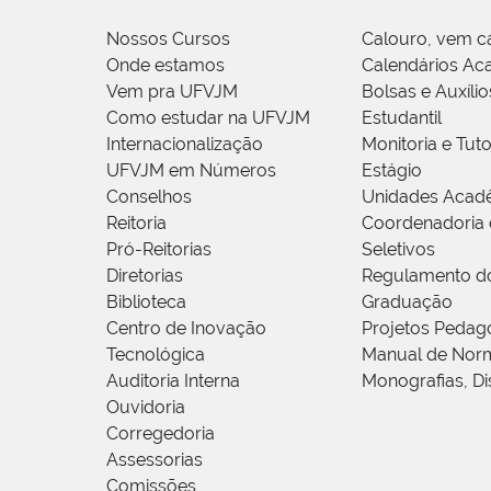
Nossos Cursos
Calouro, vem c
Onde estamos
Calendários Ac
Vem pra UFVJM
Bolsas e Auxílio
Como estudar na UFVJM
Estudantil
Internacionalização
Monitoria e Tuto
UFVJM em Números
Estágio
Conselhos
Unidades Acad
Reitoria
Coordenadoria 
Pró-Reitorias
Seletivos
Diretorias
Regulamento d
Biblioteca
Graduação
Centro de Inovação
Projetos Pedag
Tecnológica
Manual de Norm
Auditoria Interna
Monografias, Di
Ouvidoria
Corregedoria
Assessorias
Comissões