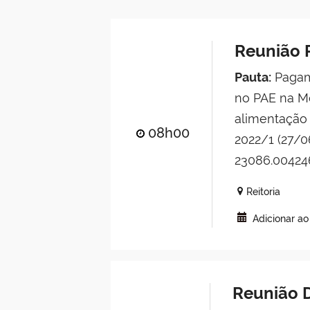
Reunião 
Pauta:
Pagame
no PAE na M
alimentação 
08h00
2022/1 (27/0
23086.00424
Reitoria
Adicionar a
Reunião 