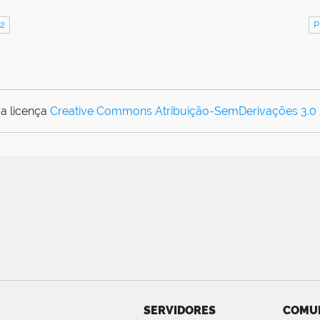
22
P
a licença
Creative Commons Atribuição-SemDerivações 3.0
SERVIDORES
COMU