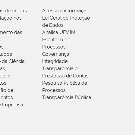
os de ônibus
Acesso à informação
tação nos
Lei Geral de Proteção
de Dados
mento das
Analisa UFVJM
s
Escritório de
os
Processos
tados
Governança
 da Ciência
Integridade
as,
Transparência e
ões e
Prestação de Contas
tos
Pesquisa Pública de
ção de
Processos
entos
Transparência Pública
e Imprensa