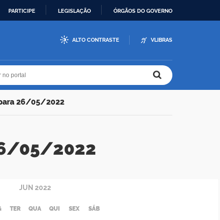
PARTICIPE
LEGISLAÇÃO
ÓRGÃOS DO GOVERNO
ALTO CONTRASTE
VLIBRAS
r no portal
r no portal
 para 26/05/2022
 26/05/2022
JUN
2022
G
TER
QUA
QUI
SEX
SÁB