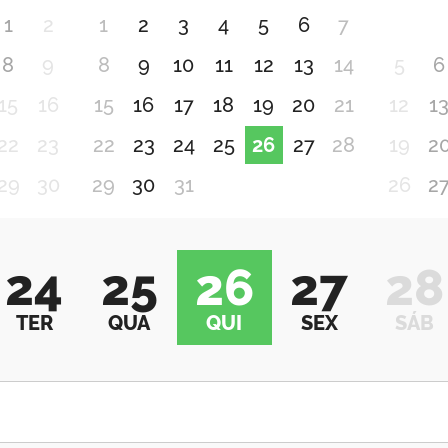
1
2
1
2
3
4
5
6
7
8
9
8
9
10
11
12
13
14
5
6
15
16
15
16
17
18
19
20
21
12
1
22
23
22
23
24
25
26
27
28
19
2
29
30
29
30
31
26
2
24
25
26
27
28
TER
QUA
QUI
SEX
SÁB