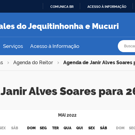
COMUNICA BR
ACESSO À INFORMAÇÃO
IR
PARA
ales do Jequitinhonha e Mucuri
O
CONTEÚDO
Busca
Busca
Serviços
Acesso à Informação
as
Agenda do Reitor
Agenda de Janir Alves Soares
Janir Alves Soares para
MAI
2022
SEX
SÁB
DOM
SEG
TER
QUA
QUI
SEX
SÁB
DOM
SE