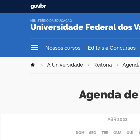
MINISTÉRIO DA EDUCAÇÃO
Universidade Federal dos V
Nossos cursos
Editais e Concursos
A Universidade
Reitoria
Agend
Agenda de 
ABR
2022
DOM
SEG
TER
QUA
QUI