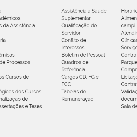
á
Assistência à Saúde
Horári
adêmicos
Suplementar
Alimen
s da Assistência
Qualificação do
campi
Servidor
Atendi
ria
Conflito de
Clínica
Interesses
Serviç
êmicas
Boletim de Pessoal
Contra
de Processos
Quadros de
Parque
Referência
Compr
os Cursos de
Cargos CD, FG e
Licitaç
FCC
Contra
ógicos dos Cursos
Tabelas de
Valida
alização de
Remuneração
docum
ssertações e Teses
Sala d