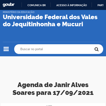
COMUNICA BR
ACESSO À INFORMAÇÃO
PARTI
IR
MINISTÉRIO DA EDUCAÇÃO
Universidade Federal dos Vales
PARA
O
do Jequitinhonha e Mucuri
CONTEÚDO
Buscar no portal
Buscar no portal
Agenda de Janir Alves
Soares para 17/09/2021