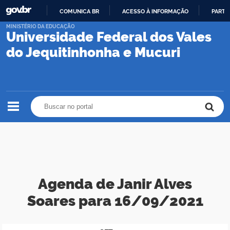
COMUNICA BR
ACESSO À INFORMAÇÃO
PARTI
IR
MINISTÉRIO DA EDUCAÇÃO
Universidade Federal dos Vales
PARA
O
do Jequitinhonha e Mucuri
CONTEÚDO
Buscar no portal
Buscar no portal
Agenda de Janir Alves
Soares para 16/09/2021