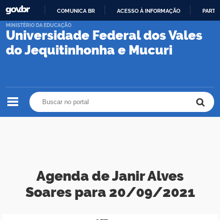
COMUNICA BR
ACESSO À INFORMAÇÃO
PARTI
IR
MINISTÉRIO DA EDUCAÇÃO
Universidade Federal dos Vales
PARA
O
do Jequitinhonha e Mucuri
CONTEÚDO
Buscar no portal
Buscar no portal
Agenda de Janir Alves
Soares para 20/09/2021