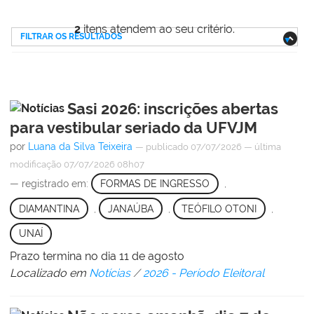
2
itens atendem ao seu critério.
FILTRAR OS RESULTADOS
Sasi 2026: inscrições abertas
para vestibular seriado da UFVJM
por
Luana da Silva Teixeira
—
publicado
07/07/2026
—
última
modificação
07/07/2026 08h07
— registrado em:
FORMAS DE INGRESSO
,
DIAMANTINA
,
JANAÚBA
,
TEÓFILO OTONI
,
UNAÍ
Prazo termina no dia 11 de agosto
Localizado em
Notícias
/
2026 - Período Eleitoral