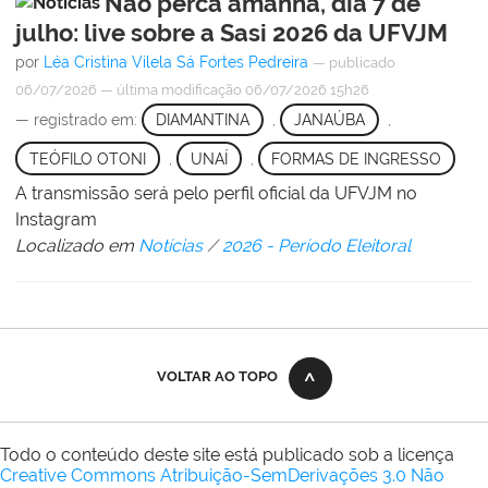
Não perca amanhã, dia 7 de
julho: live sobre a Sasi 2026 da UFVJM
por
Léa Cristina Vilela Sá Fortes Pedreira
—
publicado
06/07/2026
—
última modificação
06/07/2026 15h26
— registrado em:
DIAMANTINA
,
JANAÚBA
,
TEÓFILO OTONI
,
UNAÍ
,
FORMAS DE INGRESSO
A transmissão será pelo perfil oficial da UFVJM no
Instagram
Localizado em
Notícias
/
2026 - Período Eleitoral
VOLTAR AO TOPO
Todo o conteúdo deste site está publicado sob a licença
Creative Commons Atribuição-SemDerivações 3.0 Não