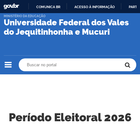
COMUNICA BR
ACESSO À INFORMAÇÃO
PARTI
IR
MINISTÉRIO DA EDUCAÇÃO
Universidade Federal dos Vales
PARA
O
do Jequitinhonha e Mucuri
CONTEÚDO
Buscar no portal
Buscar no portal
Período Eleitoral 2026