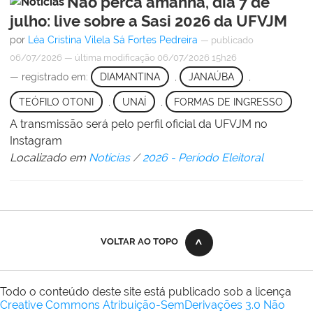
Não perca amanhã, dia 7 de
julho: live sobre a Sasi 2026 da UFVJM
por
Léa Cristina Vilela Sá Fortes Pedreira
—
publicado
06/07/2026
—
última modificação
06/07/2026 15h26
— registrado em:
DIAMANTINA
,
JANAÚBA
,
TEÓFILO OTONI
,
UNAÍ
,
FORMAS DE INGRESSO
A transmissão será pelo perfil oficial da UFVJM no
Instagram
Localizado em
Notícias
/
2026 - Período Eleitoral
VOLTAR AO TOPO
Todo o conteúdo deste site está publicado sob a licença
Creative Commons Atribuição-SemDerivações 3.0 Não