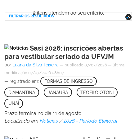
2
itens atendem ao seu critério.
FILTRAR OS RESULTADOS
Sasi 2026: inscrições abertas
para vestibular seriado da UFVJM
por
Luana da Silva Teixeira
—
publicado
07/07/2026
—
última
modificação
07/07/2026 08h07
— registrado em:
FORMAS DE INGRESSO
,
DIAMANTINA
,
JANAÚBA
,
TEÓFILO OTONI
,
UNAÍ
Prazo termina no dia 11 de agosto
Localizado em
Notícias
/
2026 - Período Eleitoral