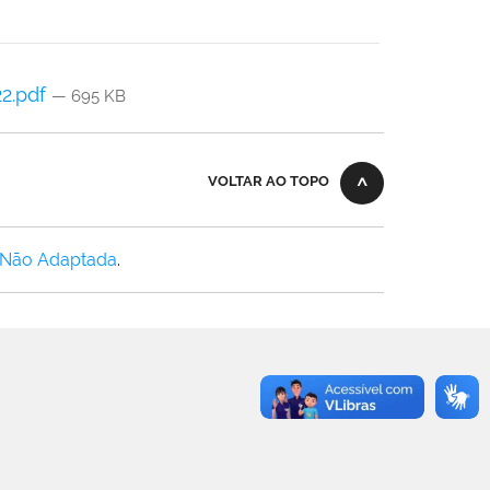
22.pdf
— 695 KB
VOLTAR AO TOPO
 Não Adaptada
.