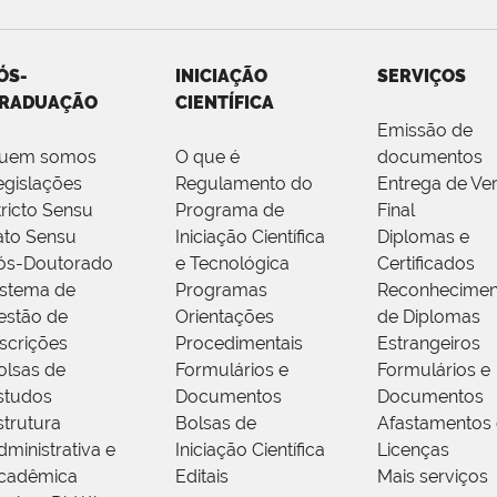
ÓS-
INICIAÇÃO
SERVIÇOS
RADUAÇÃO
CIENTÍFICA
Emissão de
uem somos
O que é
documentos
egislações
Regulamento do
Entrega de Ve
tricto Sensu
Programa de
Final
ato Sensu
Iniciação Científica
Diplomas e
ós-Doutorado
e Tecnológica
Certificados
istema de
Programas
Reconhecimen
estão de
Orientações
de Diplomas
nscrições
Procedimentais
Estrangeiros
olsas de
Formulários e
Formulários e
studos
Documentos
Documentos
strutura
Bolsas de
Afastamentos 
dministrativa e
Iniciação Científica
Licenças
cadêmica
Editais
Mais serviços