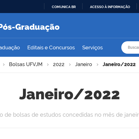
COMUNICA BR
ACESSO À INFORMAÇÃO
IR
PARA
e Pós-Graduação
O
CONTEÚDO
Busca
Busca
raduação
Editais e Concursos
Serviços
Bolsas UFVJM
2022
Janeiro
Janeiro/2022
Janeiro/2022
o de bolsas de estudos concedidas no mês de janei