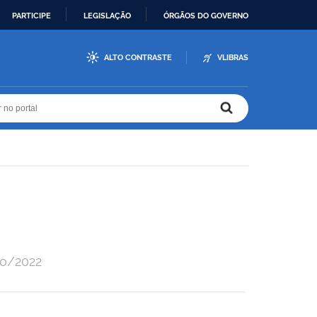
PARTICIPE
LEGISLAÇÃO
ÓRGÃOS DO GOVERNO
ALTO CONTRASTE
VLIBRAS
r no portal
r no portal
ro/2022