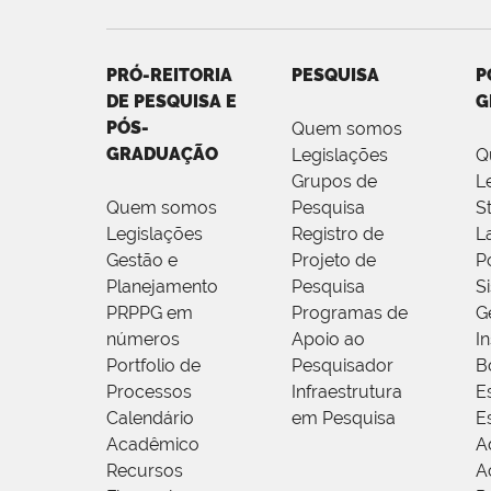
PRÓ-REITORIA
PESQUISA
P
DE PESQUISA E
G
PÓS-
Quem somos
GRADUAÇÃO
Legislações
Q
Grupos de
L
Quem somos
Pesquisa
S
Legislações
Registro de
L
Gestão e
Projeto de
P
Planejamento
Pesquisa
S
PRPPG em
Programas de
G
números
Apoio ao
I
Portfolio de
Pesquisador
B
Processos
Infraestrutura
E
Calendário
em Pesquisa
E
Acadêmico
A
Recursos
A