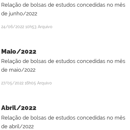
Relação de bolsas de estudos concedidas no mês
Silva
de junho/2022
por
publicado
24/06/2022
10h53
Arquivo
Adriana
Kátia
dos
Maio/2022
Santos
Relação de bolsas de estudos concedidas no mês
Silva
de maio/2022
por
publicado
27/05/2022
16h05
Arquivo
Adriana
Kátia
dos
Abril/2022
Santos
Relação de bolsas de estudos concedidas no mês
Silva
de abril/2022