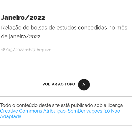
Kátia
dos
Janeiro/2022
Santos
Relação de bolsas de estudos concedidas no mês
Silva
de janeiro/2022
por
publicado
18/05/2022
11h27
Arquivo
portal
VOLTAR AO TOPO
Todo o conteúdo deste site está publicado sob a licença
Creative Commons Atribuição-SemDerivações 3.0 Não
Adaptada
.