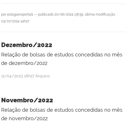
por
estagiarioportal1
—
publicado
20/06/2024 13h39,
última modificação
03/07/2024 14h27
Dezembro/2022
Relação de bolsas de estudos concedidas no mês
de dezembro/2022
por
publicado
11/04/2023
16h27
Arquivo
Adriana
Kátia
dos
Novembro/2022
Santos
Relação de bolsas de estudos concedidas no mês
Silva
de novembro/2022