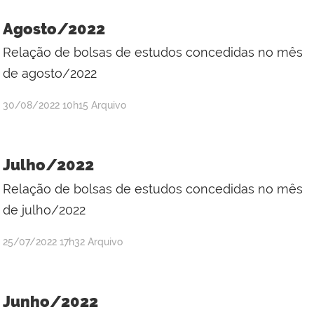
Kátia
dos
Agosto/2022
Santos
Relação de bolsas de estudos concedidas no mês
Silva
de agosto/2022
por
publicado
30/08/2022
10h15
Arquivo
Adriana
Kátia
dos
Julho/2022
Santos
Relação de bolsas de estudos concedidas no mês
Silva
de julho/2022
por
publicado
25/07/2022
17h32
Arquivo
Adriana
Kátia
dos
Junho/2022
Santos