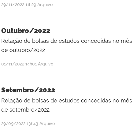
por
publicado
29/11/2022
11h29
Arquivo
Adriana
Kátia
dos
Outubro/2022
Santos
Relação de bolsas de estudos concedidas no mês
Silva
de outubro/2022
por
publicado
01/11/2022
14h01
Arquivo
Adriana
Kátia
dos
Setembro/2022
Santos
Relação de bolsas de estudos concedidas no mês
Silva
de setembro/2022
por
publicado
29/09/2022
13h43
Arquivo
Adriana