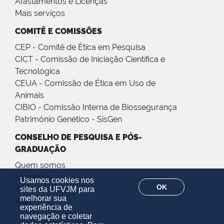
Afastamentos e Licenças
Mais serviços
COMITÊ E COMISSÕES
CEP - Comitê de Ética em Pesquisa
CICT - Comissão de Iniciação Científica e
Tecnológica
CEUA - Comissão de Ética em Uso de
Animais
CIBIO - Comissão Interna de Biossegurança
Patrimônio Genético - SisGen
CONSELHO DE PESQUISA E PÓS-
GRADUAÇÃO
Quem somos
Membros
Usamos cookies nos
OK
Calendário
sites da UFVJM para
melhorar sua
Atas
experiência de
navegação e coletar