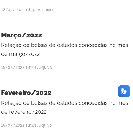
por
publicado
18/05/2022
11h30
Arquivo
Adriana
Kátia
dos
Março/2022
Santos
Relação de bolsas de estudos concedidas no mês
Silva
de março/2022
por
publicado
18/05/2022
11h29
Arquivo
Adriana
Kátia
dos
Fevereiro/2022
Santos
Relação de bolsas de estudos concedidas no mês
Silva
de fevereiro/2022
por
publicado
18/05/2022
11h29
Arquivo
Adriana