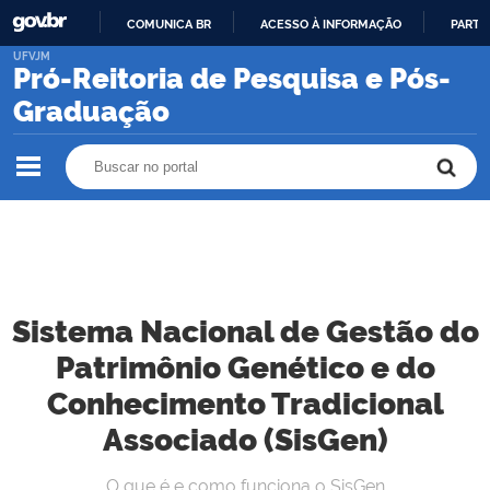
COMUNICA BR
ACESSO À INFORMAÇÃO
PARTI
IR
UFVJM
Pró-Reitoria de Pesquisa e Pós-
PARA
O
Graduação
CONTEÚDO
Buscar no portal
Buscar no portal
Sistema Nacional de Gestão do
Patrimônio Genético e do
Conhecimento Tradicional
Associado (SisGen)
O que é e como funciona o SisGen